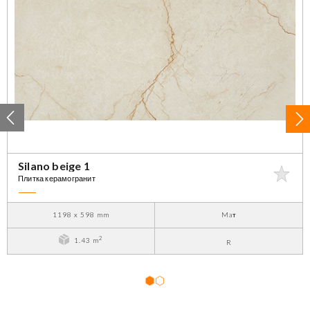
Silano beige 1
Плитка керамогранит
1198 x 598 mm
Maт
2
1.43 m
R
1
2