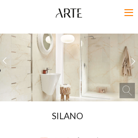
1
2
SILANO