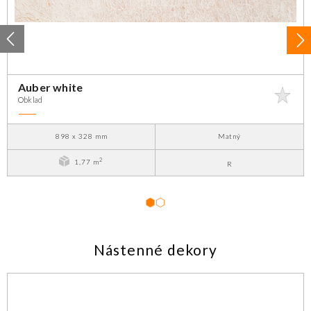
Auber white
Obklad
898 x 328 mm
Matný
2
1,77 m
R
1
2
Nástenné dekory