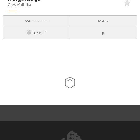
Gresová dlažba
598 x 598 mm
Matný
2
1,79 m
R
O NÁS
KONTAKT