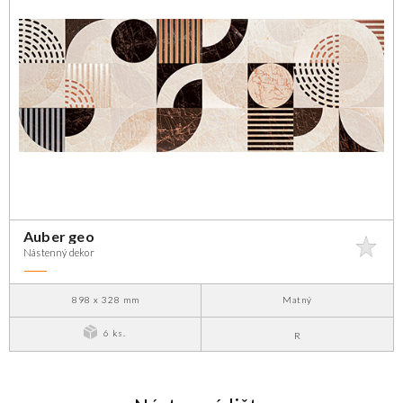
Auber geo
Nástenný dekor
898 x 328 mm
Matný
6 ks.
R