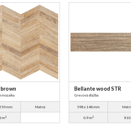
 brown
Bellante wood STR
á mozaika
Gresová dlažba
 250 mm
Matný
598 x 148 mm
Matn
2
2
6 m
0.9 m
R10