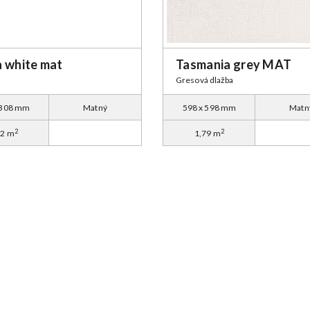
a white mat
Tasmania grey MAT
Gresová dlažba
 308 mm
Matný
598 x 598 mm
Matn
2
2
12 m
1,79 m