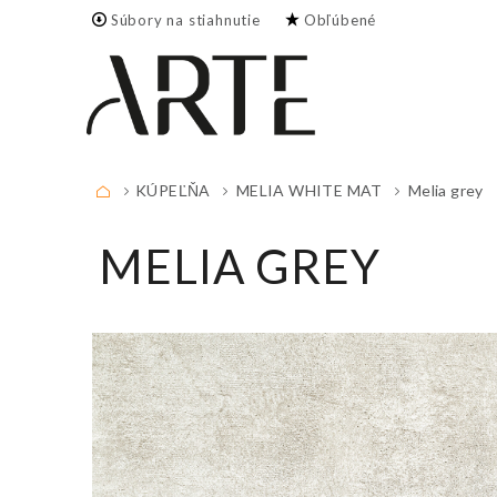
Súbory na stiahnutie
Obľúbené
Zoznam obľúbených
položiek je prázdny!
PLNÝ ZOZNAM
KÚPEĽŇA
MELIA WHITE MAT
Melia grey
MELIA GREY