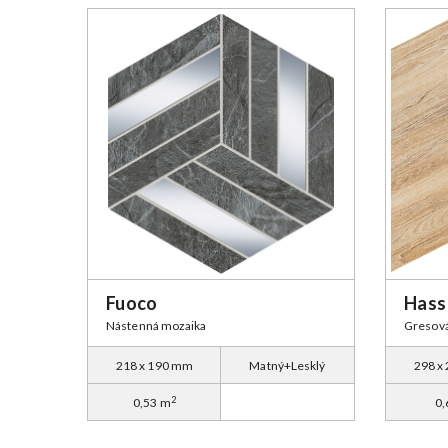
Fuoco
Hass
Nástenná mozaika
Gresov
218 x 190 mm
Matný+Lesklý
298 x
2
0,53 m
0,