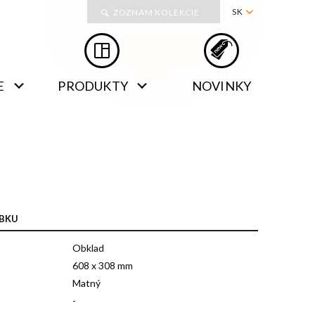
Kolekcie
SK
ZOZNAM KOLEKCIE
PL
EN
E
PRODUKTY
NOVINKY
RU
DE
OBKU
Obklad
608 x 308 mm
Matný
-