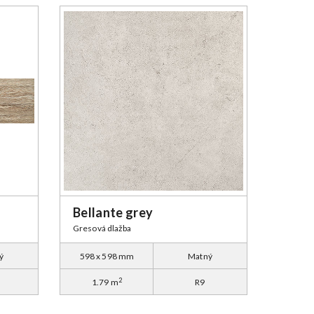
Bellante grey
Gresová dlažba
ý
598 x 598 mm
Matný
2
1.79 m
R9