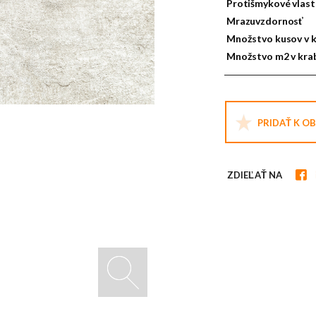
Protišmykové vlast
Mrazuvzdornosť
Množstvo kusov v k
Množstvo m2 v krab
PRIDAŤ K O
ZDIEĽAŤ NA