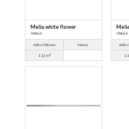
Melia white flower
Meli
Obklad
Obklad
608 x 308 mm
Matný
608 x
2
1,12 m
1,