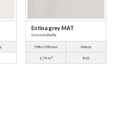
Entina grey MAT
Gresová dlažba
ý
598 x 598 mm
Matný
2
1,79 m
R10