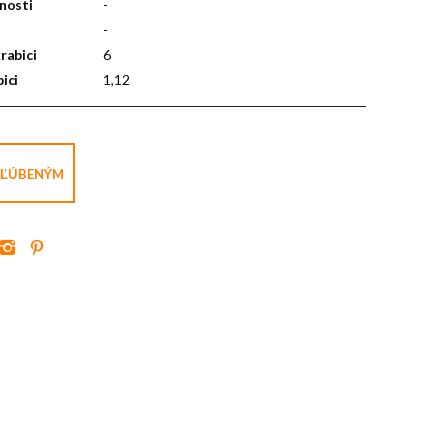
nosti
-
-
rabici
6
ici
1,12
BĽÚBENÝM