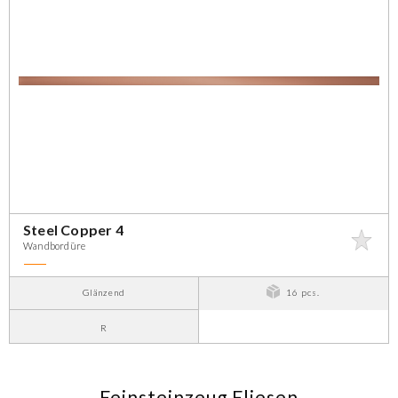
Steel Copper 4
Wandbordüre
Glänzend
16 pcs.
R
Feinsteinzeug Fliesen