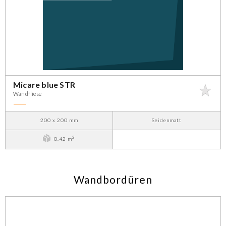
Micare blue STR
Wandfliese
200 x 200 mm
Seidenmatt
2
0.42 m
Wandbordüren