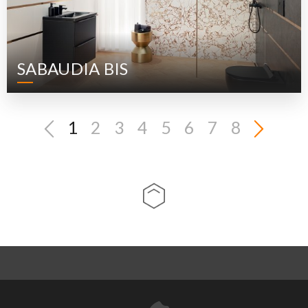
SABAUDIA BIS
1
2
3
4
5
6
7
8
ÜBER UNS
KONTAKTDATEN