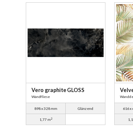
Vero graphite GLOSS
Velve
Wandfliese
Wanddek
898 x 328 mm
Glänzend
616 x
2
1,77 m
1,