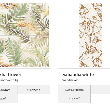
tia flower
Sabaudia white
or zweiteilig
Wanddekor
 608 mm
Glänzend
898 x 328 mm
2
2
13 m
1,77 m