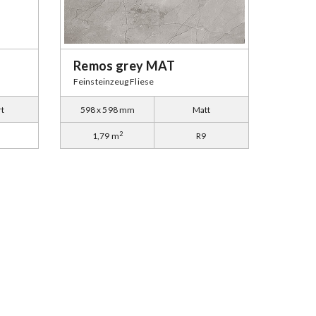
Remos grey MAT
Feinsteinzeug Fliese
rt
598 x 598 mm
Matt
2
1,79 m
R9