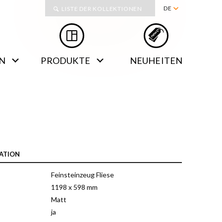
Kollektionen
DE
LISTE DER KOLLEKTIONEN
PL
EN
N
PRODUKTE
NEUHEITEN
RU
SK
ATION
Feinsteinzeug Fliese
1198 x 598 mm
Matt
ja