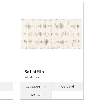
Satini Filo
Wanddekor
1198 x 598 mm
Glänzend
2
0,71 m