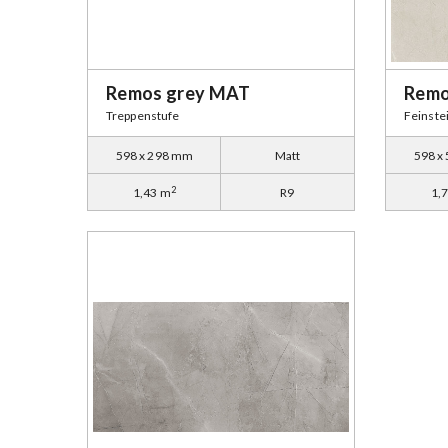
Remos grey MAT
Remo
Treppenstufe
Feinste
598 x 298 mm
Matt
598 x
2
1,43 m
R9
1,