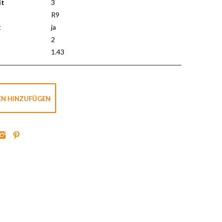
it
3
R9
t
ja
2
1.43
EN HINZUFÜGEN