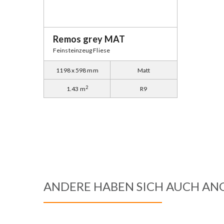
Remos grey MAT
Feinsteinzeug Fliese
1198 x 598 mm
Matt
2
1.43 m
R9
ANDERE HABEN SICH AUCH AN