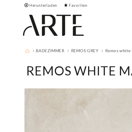
Herunterladen
Favoriten
Ihre Favoritenliste ist
leer!
VOLLSTÄNDIGE LISTE
BADEZIMMER
REMOS GREY
Remos white
REMOS WHITE M