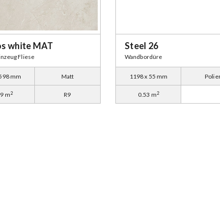
s white MAT
Steel 26
inzeug Fliese
Wandbordüre
 598 mm
Matt
1198 x 55 mm
Polie
2
2
79 m
R9
0.53 m