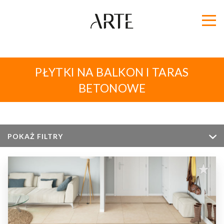
PŁYTKI NA BALKON I TARAS
BETONOWE
POKAŻ FILTRY
Kolor
Rozmiar
Sklep