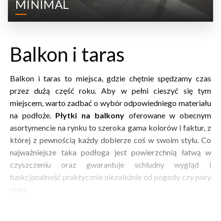
MINIMAL
Balkon i taras
Balkon i taras to miejsca, gdzie chętnie spędzamy czas
przez dużą część roku. Aby w pełni cieszyć się tym
miejscem, warto zadbać o wybór odpowiedniego materiału
na podłoże.
Płytki na balkony
oferowane w obecnym
asortymencie na rynku to szeroka gama kolorów i faktur, z
której z pewnością każdy dobierze coś w swoim stylu. Co
najważniejsze taka podłoga jest powierzchnią łatwą w
czyszczeniu oraz gwarantuje schludny wygląd i
funkcjonalność praktycznie niezależnie od pogody czy pory
roku.
Jakie płytki na balkon i taras?