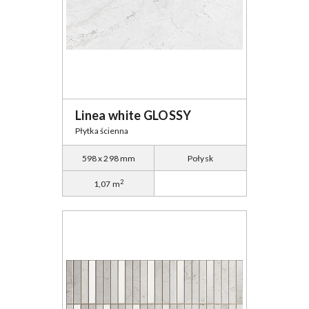
Linea white GLOSSY
Płytka ścienna
598 x 298 mm
Połysk
2
1,07 m