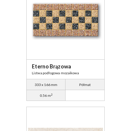
Eterno Brązowa
Listwa podłogowa mozaikowa
333 x 166 mm
Półmat
2
0.56 m