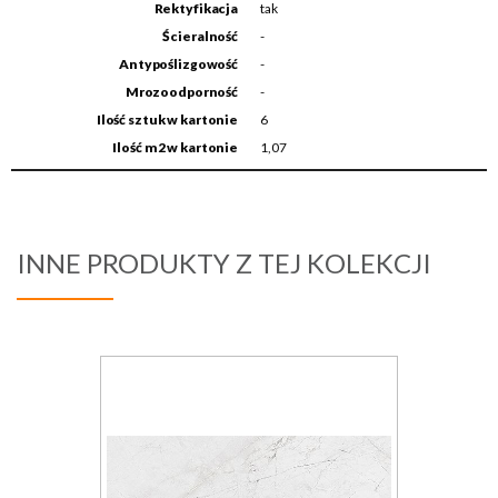
Rektyfikacja
tak
Ścieralność
-
Antypoślizgowość
-
Mrozoodporność
-
Ilość sztuk w kartonie
6
Ilość m2 w kartonie
1,07
INNE PRODUKTY Z TEJ KOLEKCJI