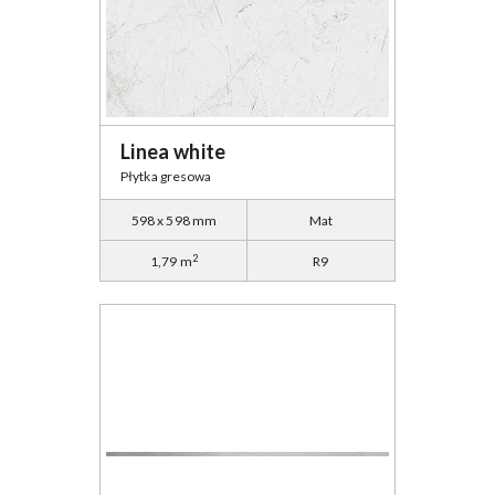
Linea white
Płytka gresowa
598 x 598 mm
Mat
2
1,79 m
R9