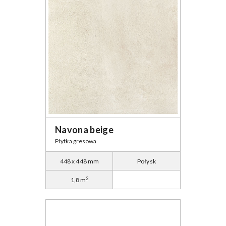
Navona beige
Płytka gresowa
448 x 448 mm
Połysk
2
1,8 m