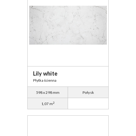
Lily white
Płytka ścienna
598 x 298 mm
Połysk
2
1,07 m