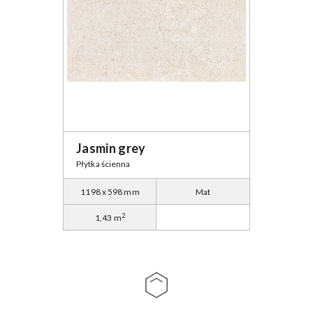
Jasmin grey
Płytka ścienna
1198 x 598 mm
Mat
2
1,43 m