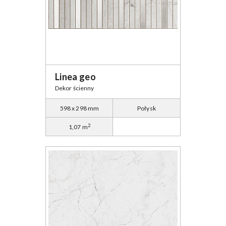
Linea geo
Dekor ścienny
598 x 298 mm
Połysk
2
1,07 m