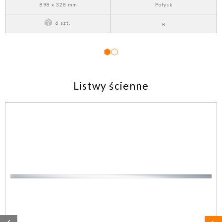
898 x 328 mm
Połysk
6 szt.
R
1
2
Listwy ścienne