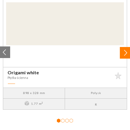
Origami white
Płytka ścienna
898 x 328 mm
Połysk
2
1.77 m
R
1
2
3
4