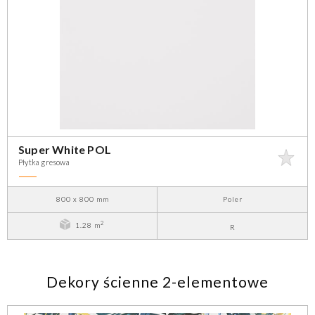
Super White POL
Płytka gresowa
800 x 800 mm
Poler
2
1.28 m
R
Dekory ścienne 2-elementowe