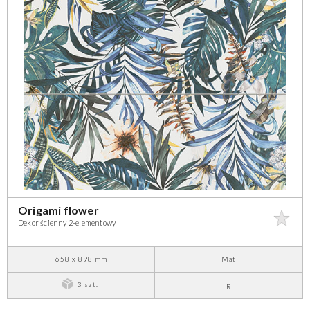
Origami flower
Dekor ścienny 2-elementowy
658 x 898 mm
Mat
3 szt.
R