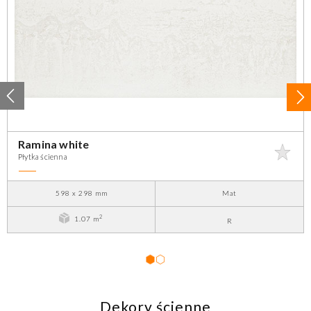
Ramina white
Płytka ścienna
598 x 298 mm
Mat
2
1.07 m
R
1
2
Dekory ścienne