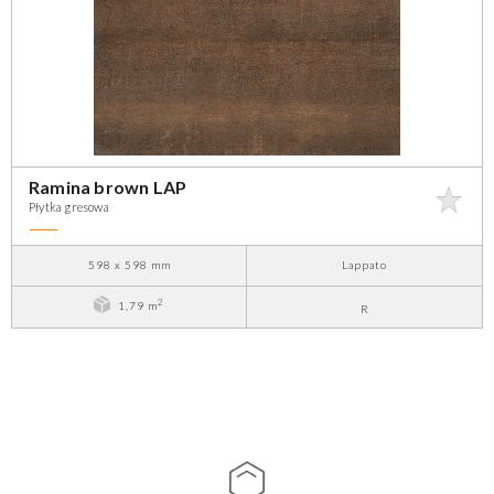
Ramina brown LAP
Płytka gresowa
598 x 598 mm
Lappato
2
1,79 m
R