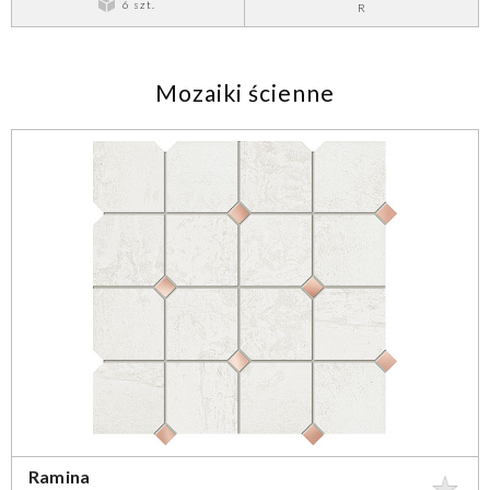
6 szt.
R
Mozaiki ścienne
Ramina