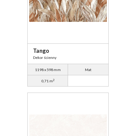
Tango
Dekor ścienny
1198 x 598 mm
Mat
2
0,71 m