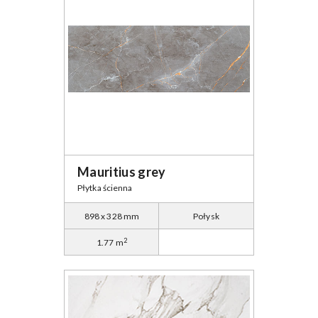
Mauritius grey
Płytka ścienna
898 x 328 mm
Połysk
2
1.77 m