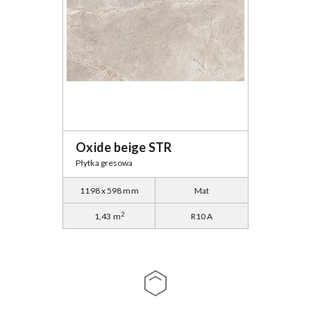
Oxide beige STR
Płytka gresowa
1198 x 598 mm
Mat
2
1,43 m
R10 A