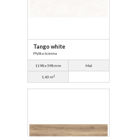
Tango white
Płytka ścienna
1198 x 598 mm
Mat
2
1,43 m