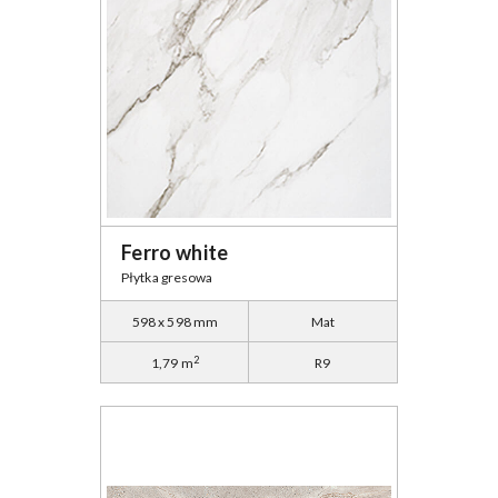
Ferro white
Płytka gresowa
598 x 598 mm
Mat
2
1,79 m
R9