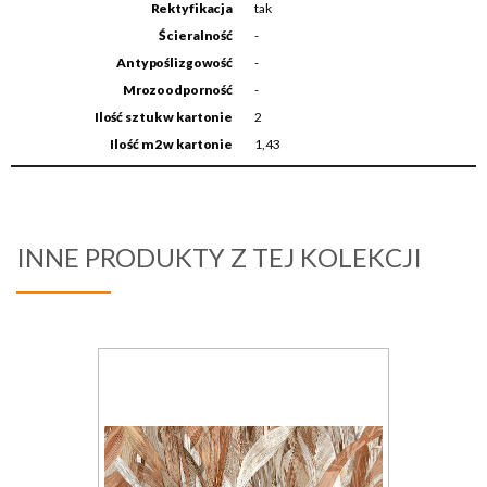
Rektyfikacja
tak
Ścieralność
-
Antypoślizgowość
-
Mrozoodporność
-
Ilość sztuk w kartonie
2
Ilość m2 w kartonie
1,43
INNE PRODUKTY Z TEJ KOLEKCJI